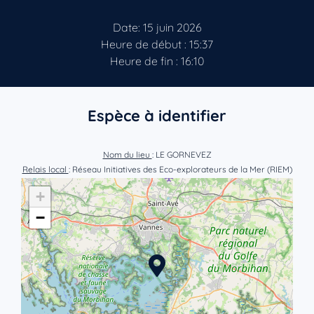
Date: 15 juin 2026
Heure de début : 15:37
Heure de fin : 16:10
Espèce à identifier
Nom du lieu
: LE GORNEVEZ
Relais local
: Réseau Initiatives des Eco-explorateurs de la Mer (RIEM)
+
−