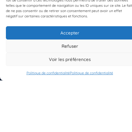
fait de consentir à ces technologies nous permettra de traiter des données
telles que le comportement de navigation ou les ID uniques sur ce site. Le fait
de ne pas consentir ou de retirer son consentement peut avoir un effet
négatif sur certaines caractéristiques et fonctions.
Accepter
S'INSCRIRE À LA NEWSLETTER
PLANÈTE MER
Refuser
Voir les préférences
Politique de confidentialité
Politique de confidentialité
À propos de Planète Mer
À propos de BioLit
Vos données d'observation
Ressources
Résultats du programme
Contacts
Mentions légales
Politique de confidentialité