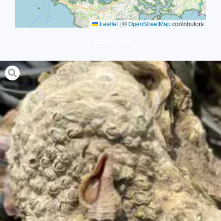
Leaflet
|
©
OpenStreetMap
contributors
protocole simple