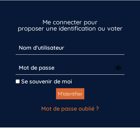
Vous n’êtes pas encore inscrit à Biolit ?
Me connecter pour
proposer une identification ou voter
Inscrivez-vous dès maintenant
Se souvenir de moi
Mot de passe oublié ?