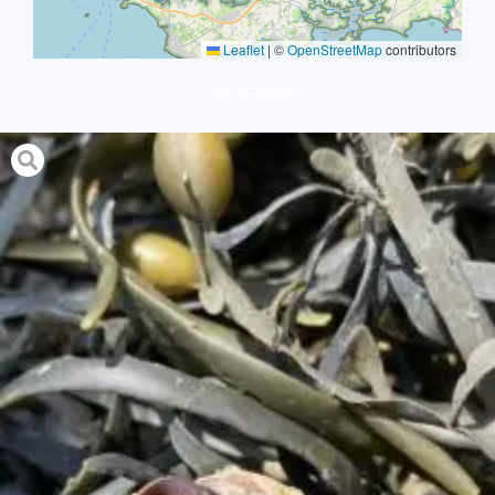
Leaflet
|
©
OpenStreetMap
contributors
Protocole avancé