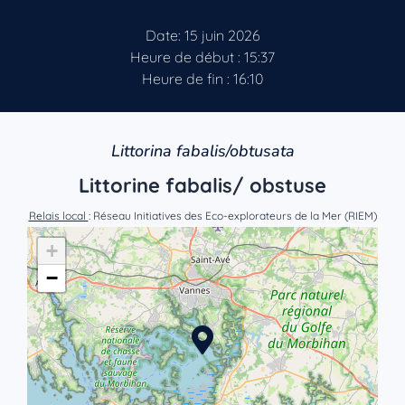
Date: 15 juin 2026
Heure de début : 15:37
Heure de fin : 16:10
Littorina fabalis/obtusata
Littorine fabalis/ obstuse
Relais local
: Réseau Initiatives des Eco-explorateurs de la Mer (RIEM)
+
−