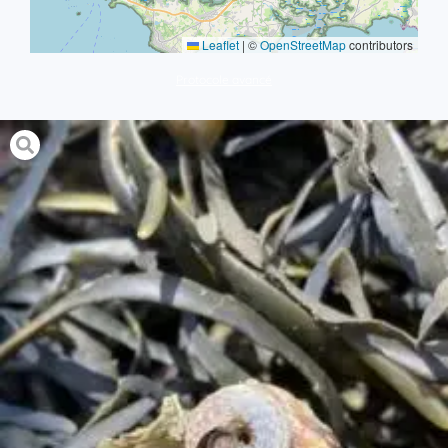
Leaflet
|
©
OpenStreetMap
contributors
Protocole avancé