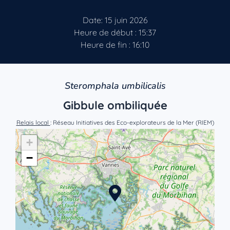
Date: 15 juin 2026
Heure de début : 15:37
Heure de fin : 16:10
Steromphala umbilicalis
Gibbule ombiliquée
Relais local
: Réseau Initiatives des Eco-explorateurs de la Mer (RIEM)
+
−