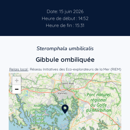
Date: 15 juin 2026
Heure de début : 14:52
Heure de fin : 15:31
Steromphala umbilicalis
Gibbule ombiliquée
Relais local
: Réseau Initiatives des Eco-explorateurs de la Mer (RIEM)
+
−