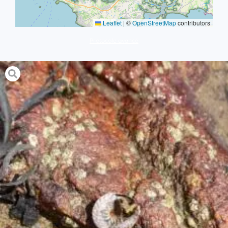
Leaflet
|
©
OpenStreetMap
contributors
Protocole avancé