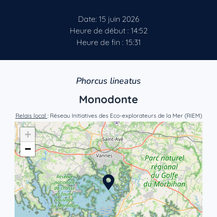
Date: 15 juin 2026
Heure de début : 14:52
Heure de fin : 15:31
Phorcus lineatus
Monodonte
Relais local
: Réseau Initiatives des Eco-explorateurs de la Mer (RIEM)
+
−