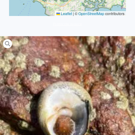
Leaflet
|
©
OpenStreetMap
contributors
Protocole avancé