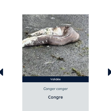
Validée
Conger conger
Ch
Congre
Al