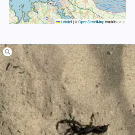
Leaflet
|
©
OpenStreetMap
contributors
protocole simple