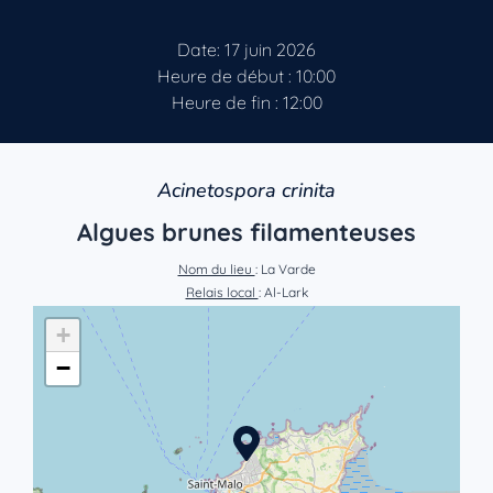
Date: 17 juin 2026
Heure de début : 10:00
Heure de fin : 12:00
Acinetospora crinita
Algues brunes filamenteuses
Nom du lieu
: La Varde
Relais local
: Al-Lark
+
−