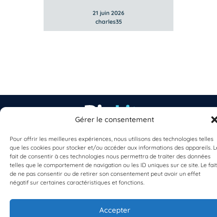
21 juin 2026
charles35
Gérer le consentement
Pour offrir les meilleures expériences, nous utilisons des technologies telles
EST UN PROGRAMME DE  
que les cookies pour stocker et/ou accéder aux informations des appareils. L
fait de consentir à ces technologies nous permettra de traiter des données
telles que le comportement de navigation ou les ID uniques sur ce site. Le fait
de ne pas consentir ou de retirer son consentement peut avoir un effet
négatif sur certaines caractéristiques et fonctions.
Accepter
S'INSCRIRE À LA NEWSLETTER