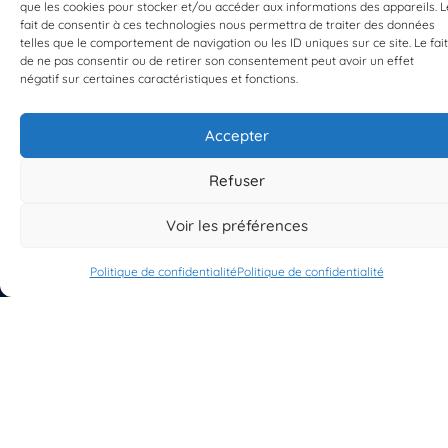
que les cookies pour stocker et/ou accéder aux informations des appareils. L
fait de consentir à ces technologies nous permettra de traiter des données
telles que le comportement de navigation ou les ID uniques sur ce site. Le fait
de ne pas consentir ou de retirer son consentement peut avoir un effet
négatif sur certaines caractéristiques et fonctions.
Accepter
S'INSCRIRE À LA NEWSLETTER
PLANÈTE MER
Refuser
Voir les préférences
Politique de confidentialité
Politique de confidentialité
À propos de Planète Mer
À propos de BioLit
Vos données d'observation
Ressources
Résultats du programme
Contacts
Mentions légales
Politique de confidentialité