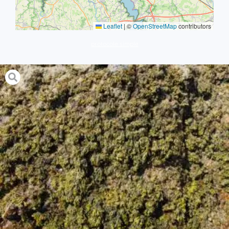
Leaflet
|
©
OpenStreetMap
contributors
protocole simple