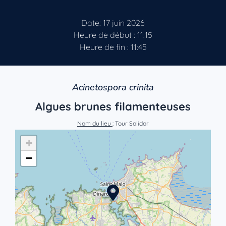
Date: 17 juin 2026
Heure de début : 11:15
Heure de fin : 11:45
Acinetospora crinita
Algues brunes filamenteuses
Nom du lieu
: Tour Solidor
+
−