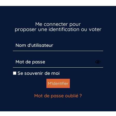
Vous n’êtes pas encore inscrit à Biolit ?
Me connecter pour
Inscrivez-vous dès maintenant
proposer une identification ou voter
Se souvenir de moi
Mot de passe oublié ?