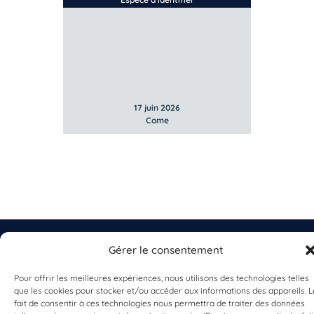
a
nteuses
Algues
17 juin 2026
Come
Gérer le consentement
Pour offrir les meilleures expériences, nous utilisons des technologies telles
EST UN PROGRAMME DE  
que les cookies pour stocker et/ou accéder aux informations des appareils. L
fait de consentir à ces technologies nous permettra de traiter des données