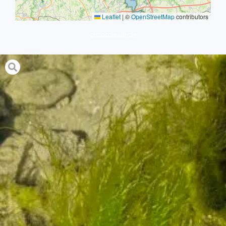
Leaflet
|
©
OpenStreetMap
contributors
protocole simple