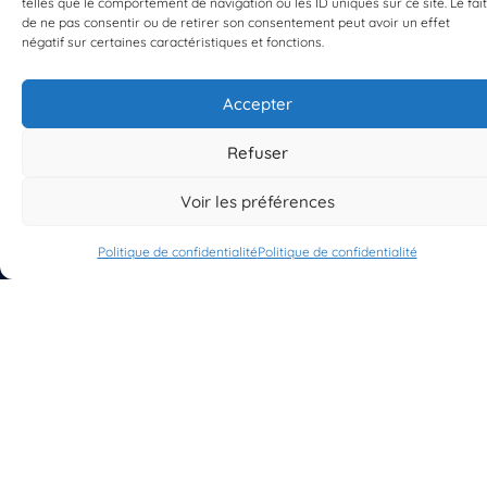
telles que le comportement de navigation ou les ID uniques sur ce site. Le fait
de ne pas consentir ou de retirer son consentement peut avoir un effet
négatif sur certaines caractéristiques et fonctions.
Accepter
S'INSCRIRE À LA NEWSLETTER
PLANÈTE MER
Refuser
Voir les préférences
Politique de confidentialité
Politique de confidentialité
À propos de Planète Mer
À propos de BioLit
Vos données d'observation
Ressources
Résultats du programme
Contacts
Mentions légales
Politique de confidentialité
© 2023/2025 Planète Mer