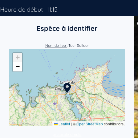
Heure de début : 11:15
Espèce à identifier
Nom du lieu
: Tour Solidor
+
−
Leaflet
|
©
OpenStreetMap
contributors
protocole simple