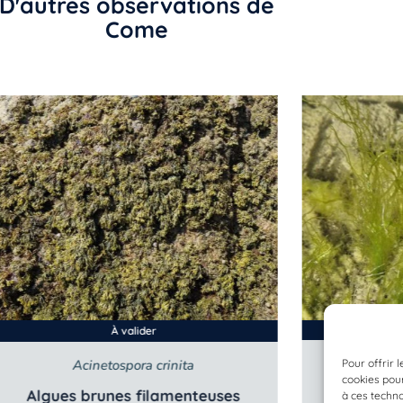
D'autres observations de
Come
À valider
Pour offrir 
Acinetospora crinita
cookies pour
Algues brunes filamenteuses
à ces techn