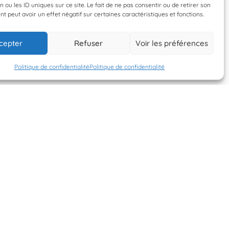
n ou les ID uniques sur ce site. Le fait de ne pas consentir ou de retirer son
 peut avoir un effet négatif sur certaines caractéristiques et fonctions.
17 juin 2026
17 juin 2026
cepter
Refuser
Voir les préférences
Come
Come
Politique de confidentialité
Politique de confidentialité
S'INSCRIRE À LA
NEWSLETTER
PLANÈTE MER