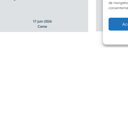
de navigatio
consentement
17 juin 2026
Ac
Come
 Planète Mer
Mentions légales
BioLit
Politique de confidentialité
d'observation
© 2023/2025 Planète Mer
Développé par
HUPP
u programme