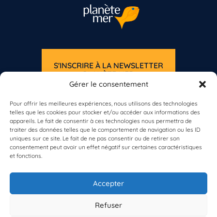
S'INSCRIRE À LA NEWSLETTER
PLANÈTE MER
Gérer le consentement
Pour offrir les meilleures expériences, nous utilisons des technologies
telles que les cookies pour stocker et/ou accéder aux informations des
appareils. Le fait de consentir à ces technologies nous permettra de
traiter des données telles que le comportement de navigation ou les ID
uniques sur ce site. Le fait de ne pas consentir ou de retirer son
consentement peut avoir un effet négatif sur certaines caractéristiques
À propos de Planète Mer
et fonctions.
À propos de BioLit
Vos données d'observation
Ressources
Accepter
Résultats du programme
Contacts
Mentions légales
Refuser
Politique de confidentialité