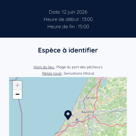
Date: 12 juin 2026
Heure de début : 13:00
Heure de fin : 15:00
Espèce à identifier
Nom du lieu
: Plage du port des pécheurs
Relais local
: Sensations littoral
+
−