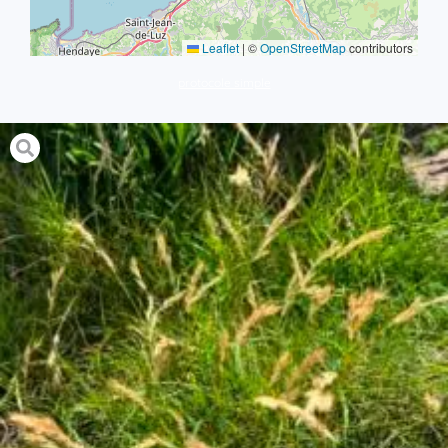
Leaflet
|
©
OpenStreetMap
contributors
protocole simple