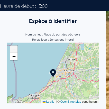
Heure de début : 13:00
Espèce à identifier
Nom du lieu
: Plage du port des pécheurs
Relais local
: Sensations littoral
+
−
Leaflet
|
©
OpenStreetMap
contributors