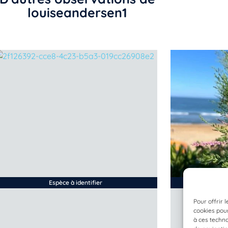
louiseandersen1
Espèce à identifier
Pour offrir 
cookies pour
à ces techn