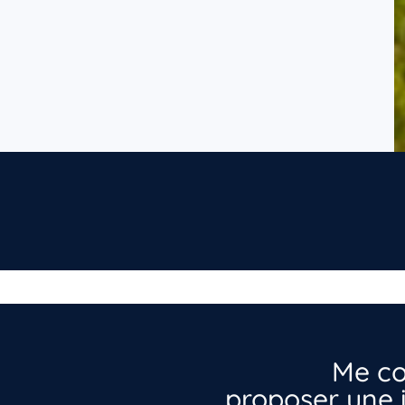
Me co
proposer une i