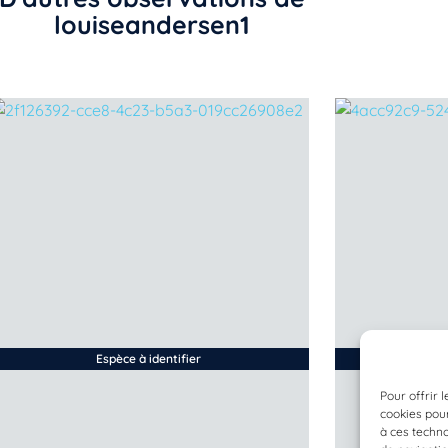
louiseandersen1
Espèce à identifier
Pour offrir 
cookies pour
à ces techn