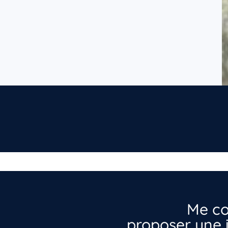
Me co
proposer une i