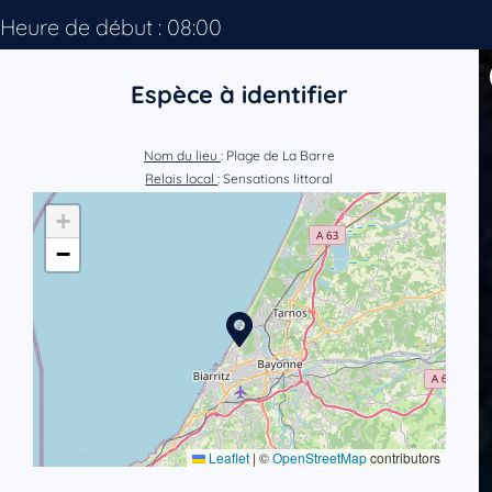
Heure de début : 08:00
Espèce à identifier
Nom du lieu
: Plage de La Barre
Relais local
: Sensations littoral
+
−
Leaflet
|
©
OpenStreetMap
contributors