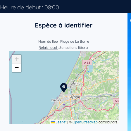
Heure de début : 08:00
Espèce à identifier
Nom du lieu
: Plage de La Barre
Relais local
: Sensations littoral
+
−
Leaflet
|
©
OpenStreetMap
contributors