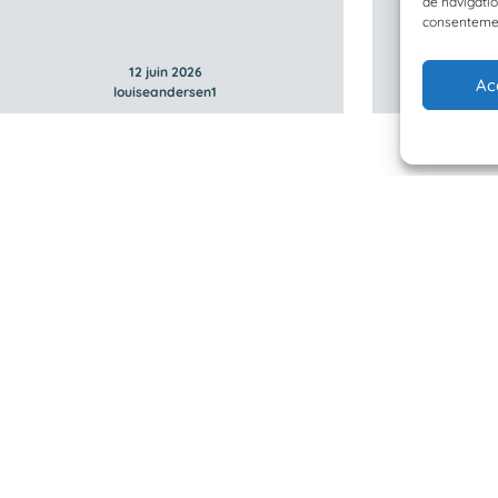
de navigatio
consentement
12 juin 2026
Ac
louiseandersen1
 Planète Mer
Mentions légales
BioLit
Politique de confidentialité
d'observation
© 2023/2025 Planète Mer
Développé par
HUPP
u programme