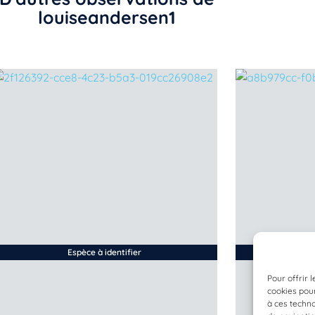
louiseandersen1
Espèce à identifier
Pour offrir 
cookies pour
à ces techn