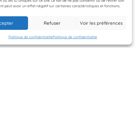
n ou les ID uniques sur ce site. Le fait de ne pas consentir ou de retirer son
 peut avoir un effet négatif sur certaines caractéristiques et fonctions.
12 juin 2026
12 juin 2026
cepter
Refuser
Voir les préférences
louiseandersen1
louiseandersen1
Politique de confidentialité
Politique de confidentialité
S'INSCRIRE À LA
NEWSLETTER
PLANÈTE MER