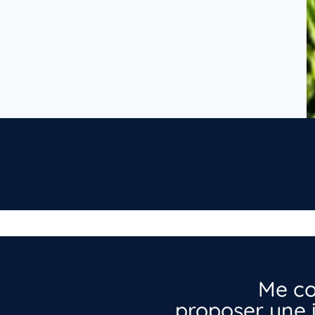
Me co
proposer une i