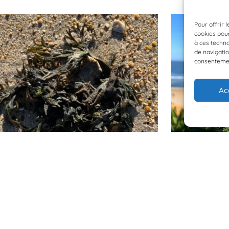
Pour offrir 
cookies pour
à ces techn
de navigatio
consentement
Ac
Espèce à identifier
12 juin 2026