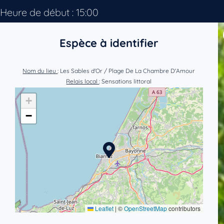
Heure de début : 15:00
Espèce à identifier
Nom du lieu
: Les Sables d'Or / Plage De La Chambre D'Amour
Relais local
: Sensations littoral
+
−
Leaflet
|
©
OpenStreetMap
contributors