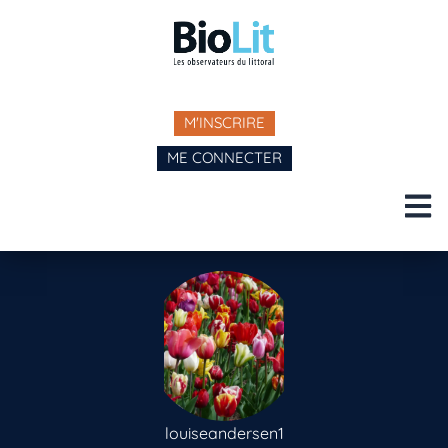
M'INSCRIRE
ME CONNECTER
louiseandersen1