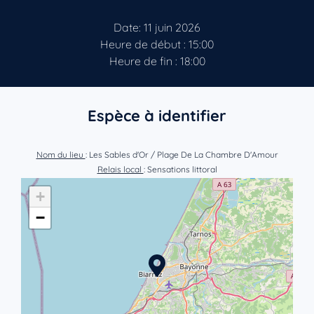
Date: 11 juin 2026
Heure de début : 15:00
Heure de fin : 18:00
Espèce à identifier
Nom du lieu
: Les Sables d'Or / Plage De La Chambre D'Amour
Relais local
: Sensations littoral
+
−