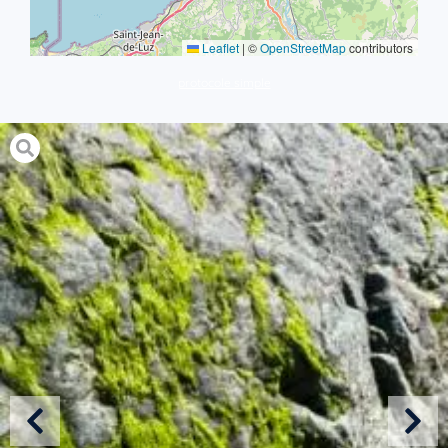
Leaflet
|
©
OpenStreetMap
contributors
protocole simple