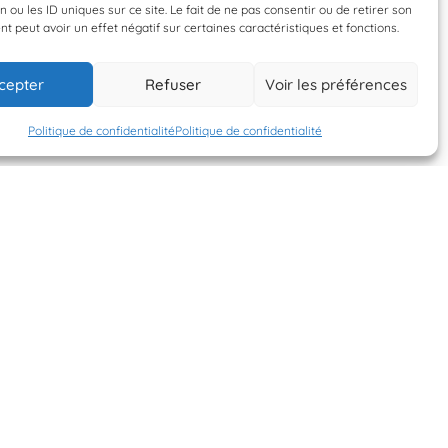
n ou les ID uniques sur ce site. Le fait de ne pas consentir ou de retirer son
 peut avoir un effet négatif sur certaines caractéristiques et fonctions.
5 juin 2026
5 juin 2026
cepter
Refuser
Voir les préférences
coquelicot
coquelicot
Politique de confidentialité
Politique de confidentialité
S'INSCRIRE À LA
NEWSLETTER
PLANÈTE MER