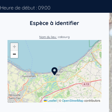
Heure de début : 09:00
Espèce à identifier
Nom du lieu
: cabourg
+
−
Leaflet
|
©
OpenStreetMap
contributors
protocole simple