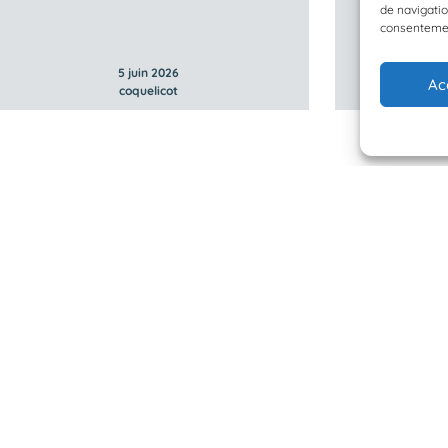
de navigatio
consentement
5 juin 2026
Ac
coquelicot
 Planète Mer
Mentions légales
BioLit
Politique de confidentialité
d'observation
© 2023/2025 Planète Mer
Développé par
HUPP
u programme