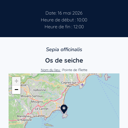
Date: 16 mai 2026
Heure de début : 10:00
Heure de fin : 12:00
Sepia officinalis
Os de seiche
Nom du lieu
: Pointe de l'Îlette
+
−