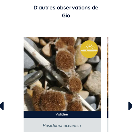
D'autres observations de
Gio
À valider
a
Phorcus turbinatus