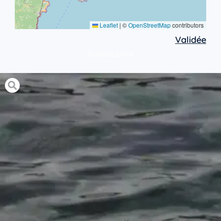
Leaflet
|
©
OpenStreetMap
contributors
Validée
protocole simple