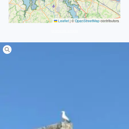
Leaflet
|
©
OpenStreetMap
contributors
protocole simple