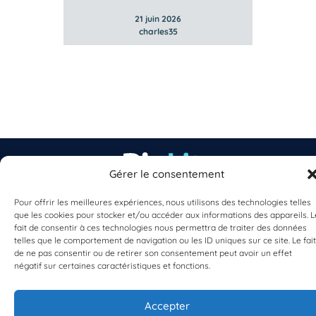
21 juin 2026
charles35
Gérer le consentement
Pour offrir les meilleures expériences, nous utilisons des technologies telles
EST UN PROGRAMME DE  
que les cookies pour stocker et/ou accéder aux informations des appareils. L
fait de consentir à ces technologies nous permettra de traiter des données
telles que le comportement de navigation ou les ID uniques sur ce site. Le fait
de ne pas consentir ou de retirer son consentement peut avoir un effet
négatif sur certaines caractéristiques et fonctions.
Accepter
S'INSCRIRE À LA NEWSLETTER