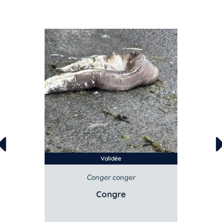
Validée
Conger conger
Ch
Congre
Al