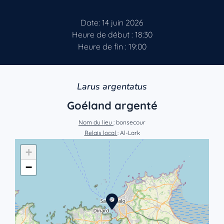
Date: 14 juin 2026
Heure de début : 18:30
Heure de fin : 19:00
Larus argentatus
Goéland argenté
Nom du lieu
: bonsecour
Relais local
: Al-Lark
+
−