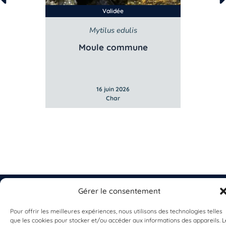
Validée
Mytilus edulis
Moule commune
Algues
16 juin 2026
Char
Gérer le consentement
Pour offrir les meilleures expériences, nous utilisons des technologies telles
que les cookies pour stocker et/ou accéder aux informations des appareils. L
EST UN PROGRAMME DE  