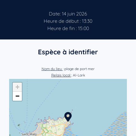
Date: 14 juin 2026
Heure de début : 13:30
Heure de fin : 15:00
Espèce à identifier
Nom du lieu
: plage de port mer
Relais local
: Al-Lark
+
−