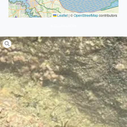
Leaflet
|
©
OpenStreetMap
contributors
protocole simple