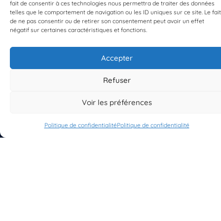
fait de consentir à ces technologies nous permettra de traiter des données
telles que le comportement de navigation ou les ID uniques sur ce site. Le fait
de ne pas consentir ou de retirer son consentement peut avoir un effet
négatif sur certaines caractéristiques et fonctions.
Accepter
S'INSCRIRE À LA NEWSLETTER
PLANÈTE MER
Refuser
Voir les préférences
Politique de confidentialité
Politique de confidentialité
À propos de Planète Mer
À propos de BioLit
Vos données d'observation
Ressources
Résultats du programme
Contacts
Mentions légales
Politique de confidentialité