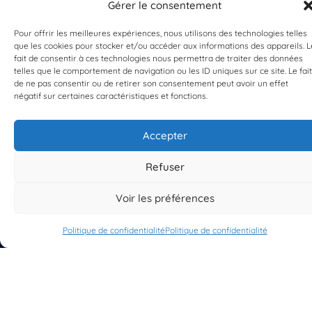
Gérer le consentement
Pour offrir les meilleures expériences, nous utilisons des technologies telles
que les cookies pour stocker et/ou accéder aux informations des appareils. L
EST UN PROGRAMME DE  
fait de consentir à ces technologies nous permettra de traiter des données
telles que le comportement de navigation ou les ID uniques sur ce site. Le fait
de ne pas consentir ou de retirer son consentement peut avoir un effet
négatif sur certaines caractéristiques et fonctions.
Accepter
S'INSCRIRE À LA NEWSLETTER
Refuser
PLANÈTE MER
Voir les préférences
Politique de confidentialité
Politique de confidentialité
À propos de Planète Mer
À propos de BioLit
Vos données d'observation