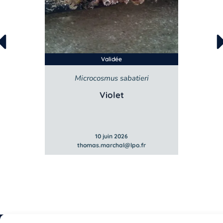
Validée
Microcosmus sabatieri
Violet
10 juin 2026
r
thomas.marchal@lpo.fr