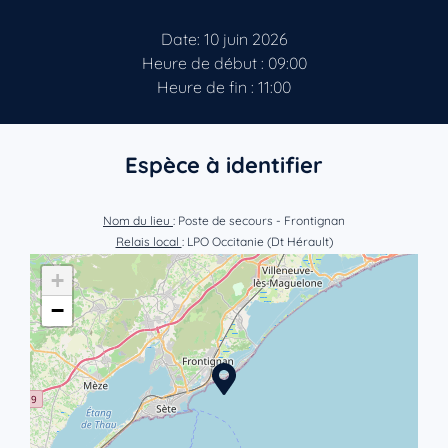
Date: 10 juin 2026
Heure de début : 09:00
Heure de fin : 11:00
Espèce à identifier
Nom du lieu
: Poste de secours - Frontignan
Relais local
: LPO Occitanie (Dt Hérault)
+
−