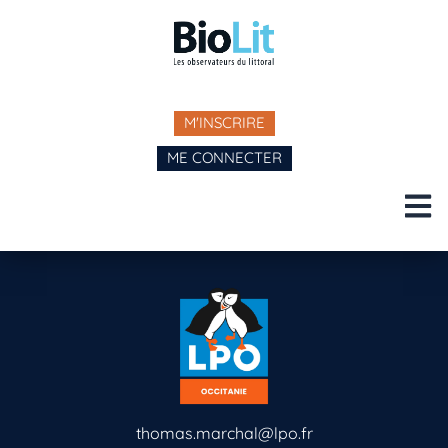
M'INSCRIRE
ME CONNECTER
thomas.marchal@lpo.fr