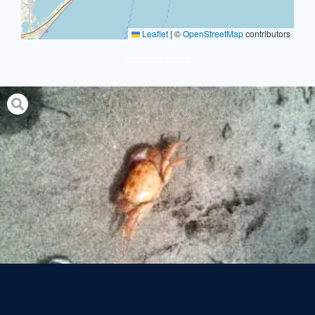
Leaflet
|
©
OpenStreetMap
contributors
protocole simple