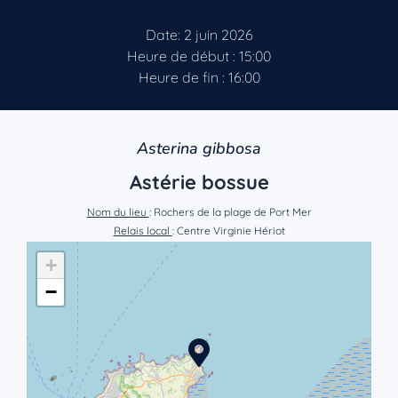
Date: 2 juin 2026
Heure de début : 15:00
Heure de fin : 16:00
Asterina gibbosa
Astérie bossue
Nom du lieu
: Rochers de la plage de Port Mer
Relais local
: Centre Virginie Hériot
+
−