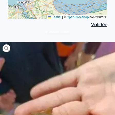
Leaflet
|
©
OpenStreetMap
contributors
Validée
protocole simple