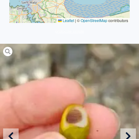
Leaflet
|
©
OpenStreetMap
contributors
protocole simple