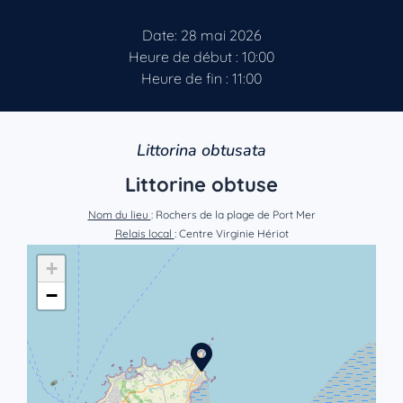
Date: 28 mai 2026
Heure de début : 10:00
Heure de fin : 11:00
Littorina obtusata
Littorine obtuse
Nom du lieu
: Rochers de la plage de Port Mer
Relais local
: Centre Virginie Hériot
+
−