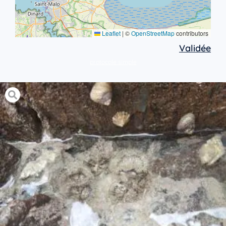
Leaflet
|
©
OpenStreetMap
contributors
Validée
protocole simple