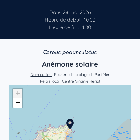
Date: 28 mai 2026
Heure de début : 10:00
Heure de fin : 11:00
Cereus pedunculatus
Anémone solaire
Nom du lieu
: Rochers de la plage de Port Mer
Relais local
: Centre Virginie Hériot
+
−