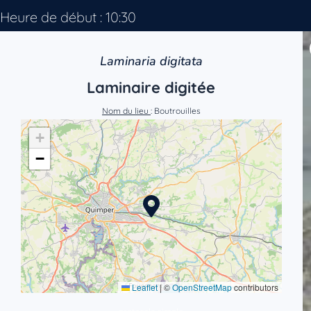
Heure de début : 10:30
Laminaria digitata
Laminaire digitée
Nom du lieu
: Boutrouilles
+
−
Leaflet
|
©
OpenStreetMap
contributors