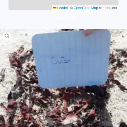
Leaflet
|
©
OpenStreetMap
contributors
protocole simple