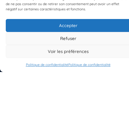
de ne pas consentir ou de retirer son consentement peut avoir un effet
négatif sur certaines caractéristiques et fonctions.
Accepter
S'INSCRIRE À LA NEWSLETTER
Refuser
PLANÈTE MER
Voir les préférences
Politique de confidentialité
Politique de confidentialité
À propos de Planète Mer
À propos de BioLit
Vos données d'observation
Ressources
Résultats du programme
Contacts
Mentions légales
Politique de confidentialité
© 2023/2025 Planète Mer