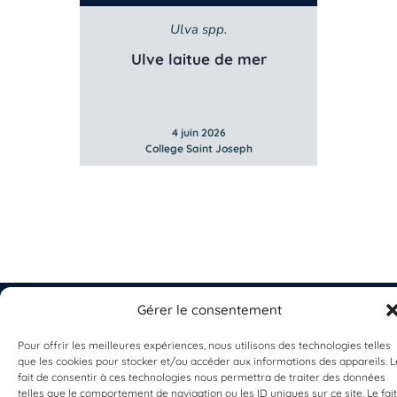
Ulva spp.
Ulve laitue de mer
4 juin 2026
College Saint Joseph
Gérer le consentement
Pour offrir les meilleures expériences, nous utilisons des technologies telles
que les cookies pour stocker et/ou accéder aux informations des appareils. L
EST UN PROGRAMME DE  
fait de consentir à ces technologies nous permettra de traiter des données
telles que le comportement de navigation ou les ID uniques sur ce site. Le fait