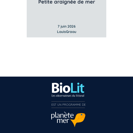
te
Petite araignée de mer
7 juin 2026
LouisGraou
EST UN PROGRAMME DE  