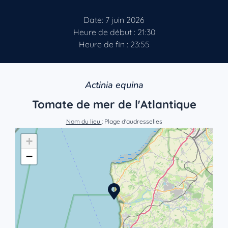
Date: 7 juin 2026
Heure de début : 21:30
Heure de fin : 23:55
Actinia equina
Tomate de mer de l'Atlantique
Nom du lieu
: Plage d'audresselles
+
−