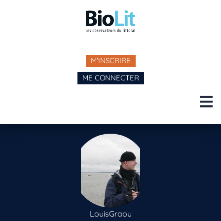
M'INSCRIRE
ME CONNECTER
LouisGraou