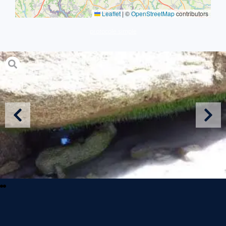
Leaflet
|
©
OpenStreetMap
contributors
protocole simple