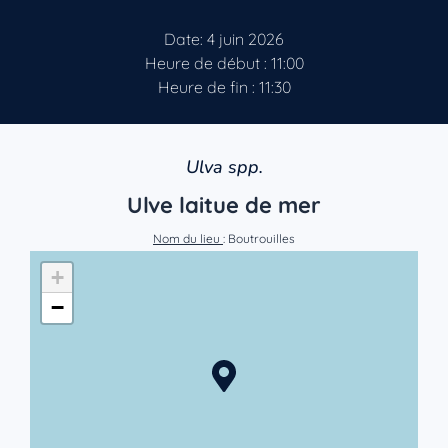
Date: 4 juin 2026
Heure de début : 11:00
Heure de fin : 11:30
Ulva spp.
Ulve laitue de mer
Nom du lieu
: Boutrouilles
+
−