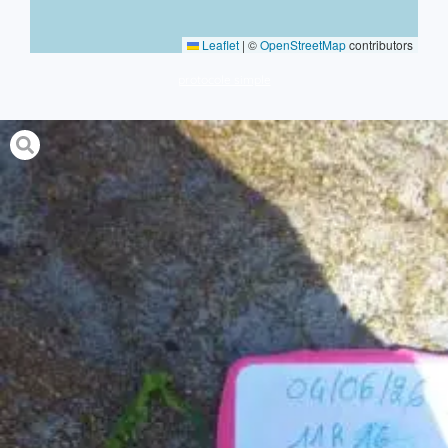
Leaflet
|
©
OpenStreetMap
contributors
protocole simple