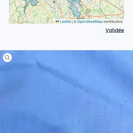
Leaflet
|
©
OpenStreetMap
contributors
Validée
protocole simple