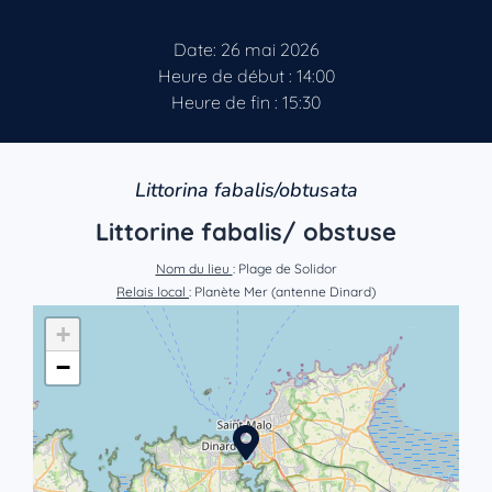
Date: 26 mai 2026
Heure de début : 14:00
Heure de fin : 15:30
Littorina fabalis/obtusata
Littorine fabalis/ obstuse
Nom du lieu
: Plage de Solidor
Relais local
: Planète Mer (antenne Dinard)
+
−