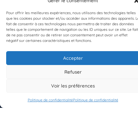
Gérer le consentement
Pour offrir les meilleures expériences, nous utilisons des technologies telles
que les cookies pour stocker et/ou accéder aux informations des appareils. L
fait de consentir à ces technologies nous permettra de traiter des données
telles que le comportement de navigation ou les ID uniques sur ce site. Le fait
de ne pas consentir ou de retirer son consentement peut avoir un effet
EST UN PROGRAMME DE  
négatif sur certaines caractéristiques et fonctions.
Accepter
Refuser
S'INSCRIRE À LA NEWSLETTER
Voir les préférences
PLANÈTE MER
Politique de confidentialité
Politique de confidentialité
À propos de Planète Mer