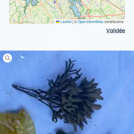
Leaflet
|
©
OpenStreetMap
contributors
Validée
protocole simple