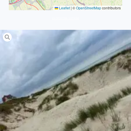
Leaflet
|
©
OpenStreetMap
contributors
protocole simple