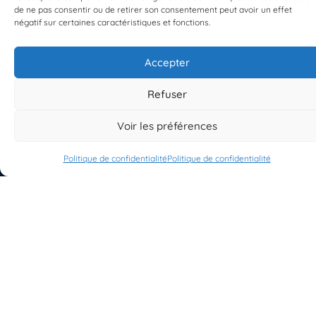
de ne pas consentir ou de retirer son consentement peut avoir un effet
négatif sur certaines caractéristiques et fonctions.
Accepter
S'INSCRIRE À LA NEWSLETTER
PLANÈTE MER
Refuser
Voir les préférences
Politique de confidentialité
Politique de confidentialité
À propos de Planète Mer
À propos de BioLit
Vos données d'observation
Ressources
Résultats du programme
Contacts
Mentions légales
Politique de confidentialité
© 2023/2025 Planète Mer
Développé par
HUPP