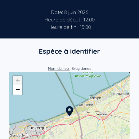
Date: 8 juin 2026
Heure de début : 12:00
Heure de fin : 15:00
Espèce à identifier
Nom du lieu
: Bray dunes
+
−