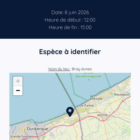
Date: 8 juin 2026
Heure de début : 12:00
Heure de fin : 15:00
Espèce à identifier
Nom du lieu
: Bray dunes
+
−