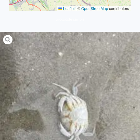
Leaflet
|
©
OpenStreetMap
contributors
protocole simple