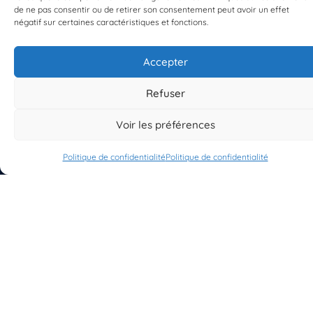
de ne pas consentir ou de retirer son consentement peut avoir un effet
négatif sur certaines caractéristiques et fonctions.
Accepter
S'INSCRIRE À LA NEWSLETTER
PLANÈTE MER
Refuser
Voir les préférences
Politique de confidentialité
Politique de confidentialité
À propos de Planète Mer
À propos de BioLit
Vos données d'observation
Ressources
Résultats du programme
Contacts
Mentions légales
Politique de confidentialité
© 2023/2025 Planète Mer
Développé par
HUPP