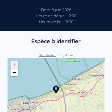
Date: 8 juin 2026
Heure de début : 12:00
Heure de fin : 15:00
Espèce à identifier
Nom du lieu
: Bray dunes
+
−