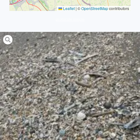
Leaflet
|
©
OpenStreetMap
contributors
protocole simple