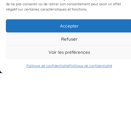
de ne pas consentir ou de retirer son consentement peut avoir un effet
négatif sur certaines caractéristiques et fonctions.
Accepter
S'INSCRIRE À LA NEWSLETTER
PLANÈTE MER
Refuser
Voir les préférences
Politique de confidentialité
Politique de confidentialité
À propos de Planète Mer
À propos de BioLit
Vos données d'observation
Ressources
Résultats du programme
Contacts
Mentions légales
Politique de confidentialité
© 2023/2025 Planète Mer
Développé par
HUPP