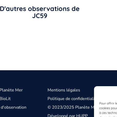
D'autres observations de
JC59
 Planète Mer
Mentions légales
BioLit
Politique de confidentialité
Pour offrir 
d'observation
© 2023/2025 Planète Mer
cookies pour
à ces techn
Développé par
HUPP