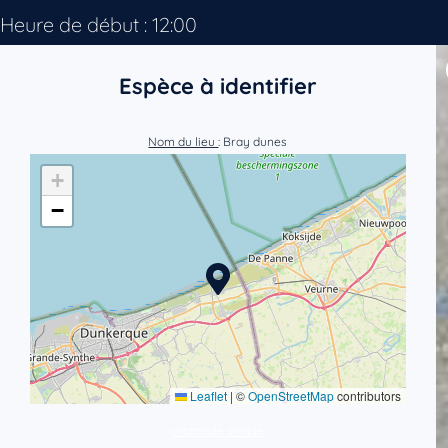
Heure de début : 12:00
Espèce à identifier
Nom du lieu
: Bray dunes
+
−
Leaflet
|
©
OpenStreetMap
contributors
protocole simple