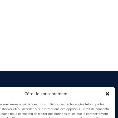
Gérer le consentement
S'INSCRIRE À LA
NEWSLETTER
les meilleures expériences, nous utilisons des technologies telles que les
PLANÈTE MER
 stocker et/ou accéder aux informations des appareils. Le fait de consentir
ologies nous permettra de traiter des données telles que le comportement