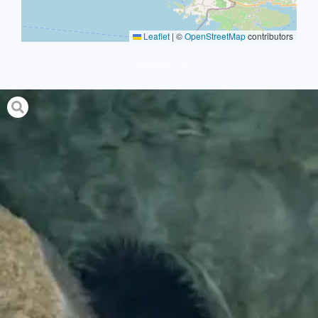
Leaflet
|
©
OpenStreetMap
contributors
protocole simple