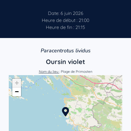
Date: 6 juin 2026
Heure de début : 21:00
Heure de fin : 21:15
Paracentrotus lividus
Oursin violet
Nom du lieu
: Plage de Primosten
+
−