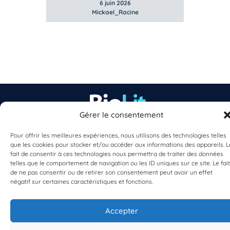
6 juin 2026
Mickael_Racine
Gérer le consentement
EST UN PROGRAMME DE  
Pour offrir les meilleures expériences, nous utilisons des technologies telles
que les cookies pour stocker et/ou accéder aux informations des appareils. L
fait de consentir à ces technologies nous permettra de traiter des données
telles que le comportement de navigation ou les ID uniques sur ce site. Le fait
de ne pas consentir ou de retirer son consentement peut avoir un effet
négatif sur certaines caractéristiques et fonctions.
S'INSCRIRE À LA NEWSLETTER
Accepter
PLANÈTE MER