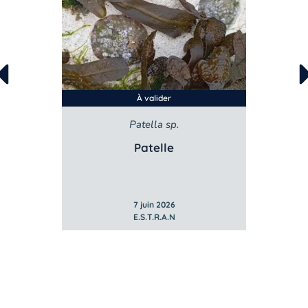
À valider
Patella sp.
Patelle
7 juin 2026
E.S.T.R.A.N