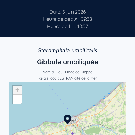
Date: 5 juin 2026
Heure de début : 09:38
Heure de fin : 10:57
Steromphala umbilicalis
Gibbule ombiliquée
Nom du lieu
: Plage de Dieppe
Relais local
: ESTRAN cité de la Mer
+
−