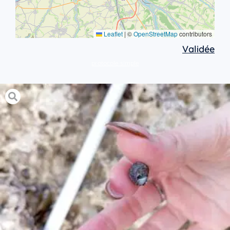
Leaflet
|
©
OpenStreetMap
contributors
Validée
protocole simple