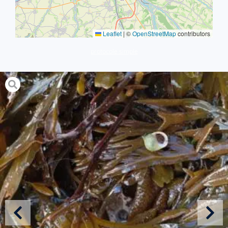
Leaflet
|
©
OpenStreetMap
contributors
protocole simple