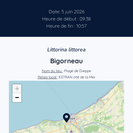
Date: 5 juin 2026
Heure de début : 09:38
Heure de fin : 10:57
Littorina littorea
Bigorneau
Nom du lieu
: Plage de Dieppe
Relais local
: ESTRAN cité de la Mer
+
−