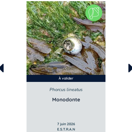
À valider
lis
Phorcus lineatus
ée
Monodonte
7 juin 2026
E.S.T.R.A.N