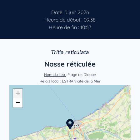
Date: 5 juin 2026
Heure de début : 09:38
Heure de fin : 10:57
Tritia reticulata
Nasse réticulée
Nom du lieu
: Plage de Dieppe
Relais local
: ESTRAN cité de la Mer
+
−