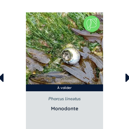
À valider
lis
Phorcus lineatus
ée
Monodonte