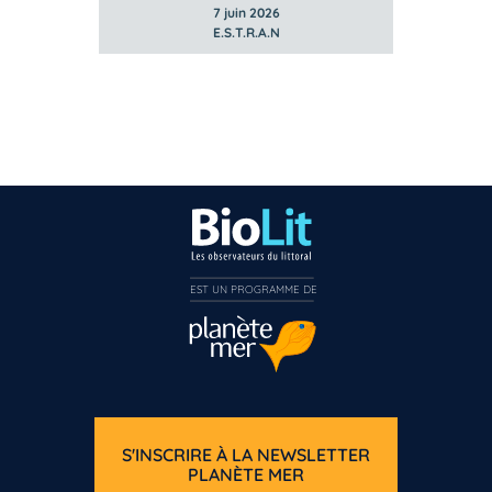
7 juin 2026
E.S.T.R.A.N
EST UN PROGRAMME DE  
S'INSCRIRE À LA NEWSLETTER
PLANÈTE MER