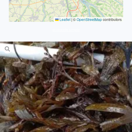
Leaflet
|
©
OpenStreetMap
contributors
protocole simple