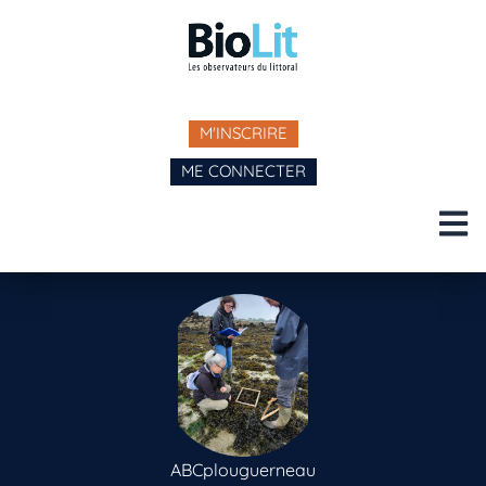
M'INSCRIRE
ME CONNECTER
ABCplouguerneau