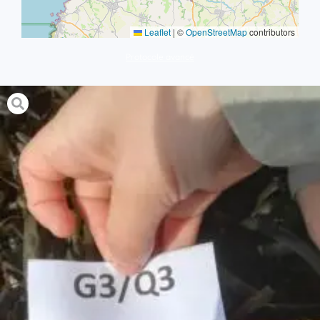
Leaflet
|
©
OpenStreetMap
contributors
Protocole avancé