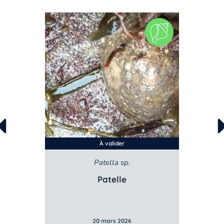
À valider
sata
Patella sp.
Lit
bstuse
Patelle
Litto
20 mars 2026