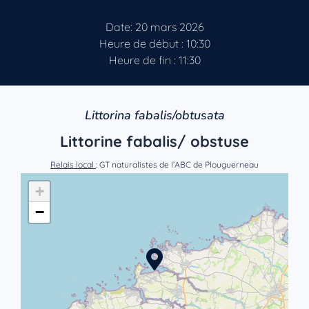
Date: 20 mars 2026
Heure de début : 10:30
Heure de fin : 11:30
Littorina fabalis/obtusata
Littorine fabalis/ obstuse
Relais local
: GT naturalistes de l’ABC de Plouguerneau
+
−