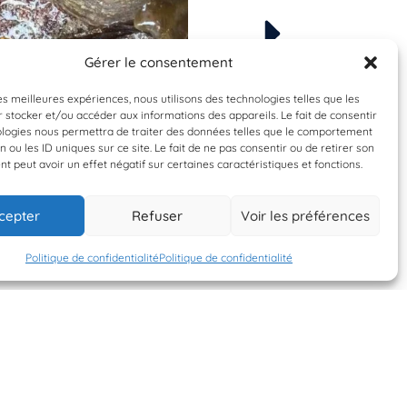
Gérer le consentement
À valider
À valider
Patella sp.
Littorina fabalis/obt
les meilleures expériences, nous utilisons des technologies telles que les
 stocker et/ou accéder aux informations des appareils. Le fait de consentir
Patelle
Littorine fabalis/ 
ologies nous permettra de traiter des données telles que le comportement
n ou les ID uniques sur ce site. Le fait de ne pas consentir ou de retirer son
 peut avoir un effet négatif sur certaines caractéristiques et fonctions.
20 mars 2026
20 mars 2026
cepter
Refuser
Voir les préférences
ABCplouguerneau
ABCplouguerneau
Politique de confidentialité
Politique de confidentialité