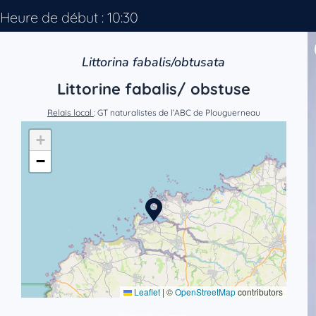
Heure de début : 10:30
Littorina fabalis/obtusata
Littorine fabalis/ obstuse
Relais local
: GT naturalistes de l’ABC de Plouguerneau
+
−
Leaflet
|
©
OpenStreetMap
contributors