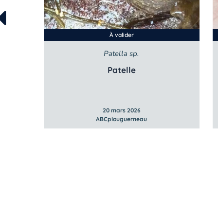
À valider
Patella sp.
se
Patelle
20 mars 2026
ABCplouguerneau