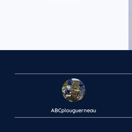
Protocole avancé
ABCplouguerneau