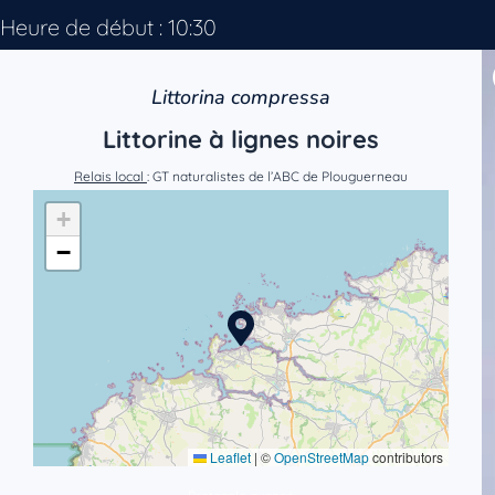
Heure de début : 10:30
Littorina compressa
Littorine à lignes noires
Relais local
: GT naturalistes de l’ABC de Plouguerneau
+
−
Leaflet
|
©
OpenStreetMap
contributors