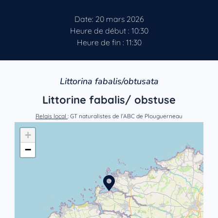
Date: 20 mars 2026
Heure de début : 10:30
Heure de fin : 11:30
Littorina fabalis/obtusata
Littorine fabalis/ obstuse
Relais local
: GT naturalistes de l’ABC de Plouguerneau
+
−