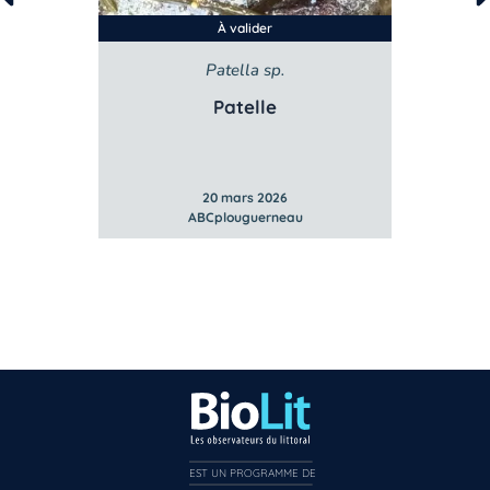
À valider
sata
Patella sp.
Lit
bstuse
Patelle
Litto
20 mars 2026
ABCplouguerneau
EST UN PROGRAMME DE  