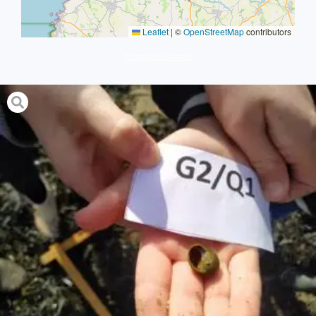
Leaflet
|
©
OpenStreetMap
contributors
Protocole avancé