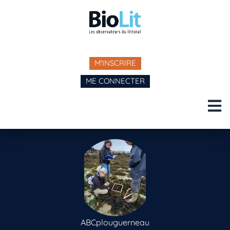
M'INSCRIRE
ME CONNECTER
ABCplouguerneau