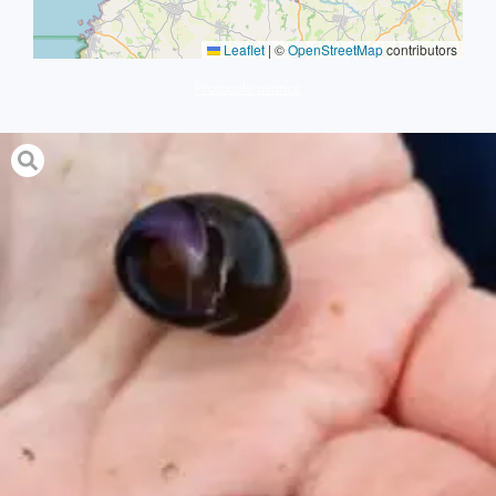
Leaflet
|
©
OpenStreetMap
contributors
Protocole avancé