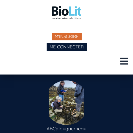
M'INSCRIRE
ME CONNECTER
ABCplouguerneau