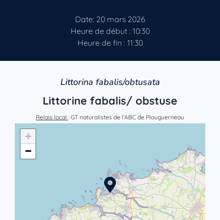
Date: 20 mars 2026
Heure de début : 10:30
Heure de fin : 11:30
Littorina fabalis/obtusata
Littorine fabalis/ obstuse
Relais local
: GT naturalistes de l’ABC de Plouguerneau
+
−