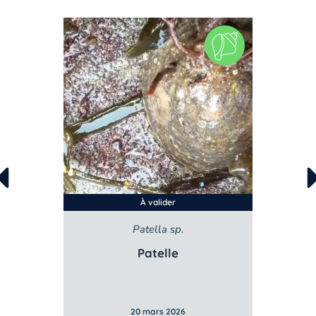
À valider
sata
Patella sp.
Lit
bstuse
Patelle
Litto
20 mars 2026