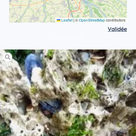
Leaflet
|
©
OpenStreetMap
contributors
Validée
protocole simple