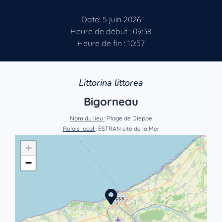
Date: 5 juin 2026
Heure de début : 09:38
Heure de fin : 10:57
Littorina littorea
Bigorneau
Nom du lieu
: Plage de Dieppe
Relais local
: ESTRAN cité de la Mer
+
−