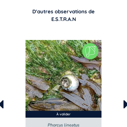
D'autres observations de
E.S.T.R.A.N
À valider
lis
Phorcus lineatus