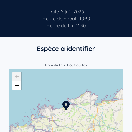
Date: 2 juin 2026
Heure de début : 10:30
Heure de fin : 11:30
Espèce à identifier
Nom du lieu
: Boutrouilles
+
−