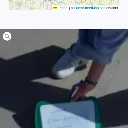
Leaflet
|
©
OpenStreetMap
contributors
protocole simple