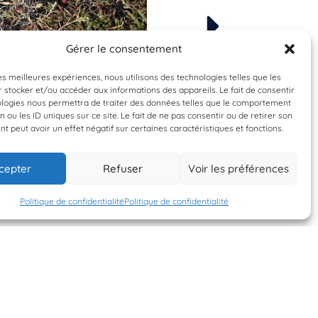
Gérer le consentement
Espèce à identifier
À valider
Crithmum mariti
les meilleures expériences, nous utilisons des technologies telles que les
 stocker et/ou accéder aux informations des appareils. Le fait de consentir
Criste marin
ologies nous permettra de traiter des données telles que le comportement
n ou les ID uniques sur ce site. Le fait de ne pas consentir ou de retirer son
 peut avoir un effet négatif sur certaines caractéristiques et fonctions.
1 juin 2026
9 mai 2026
cepter
Refuser
Voir les préférences
SYLOG
SYLOG
Politique de confidentialité
Politique de confidentialité