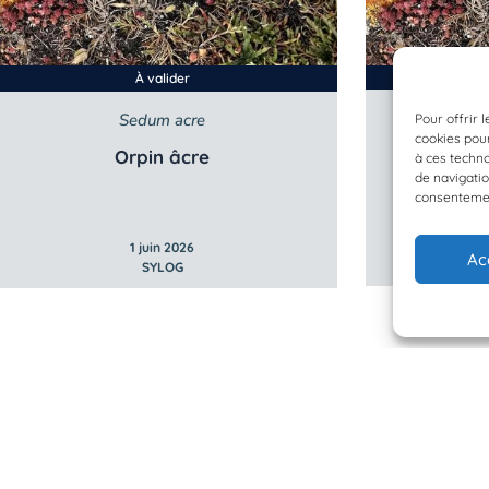
À valider
Sedum acre
Pour offrir 
cookies pour
Orpin âcre
à ces techn
de navigatio
consentement
1 juin 2026
Ac
SYLOG