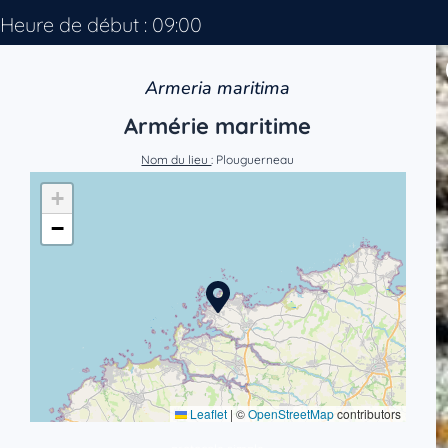
Heure de début : 09:00
Armeria maritima
Armérie maritime
Nom du lieu
: Plouguerneau
+
−
Leaflet
|
©
OpenStreetMap
contributors