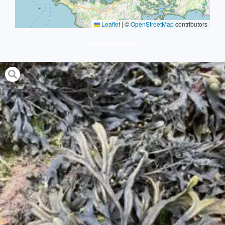
Leaflet
|
©
OpenStreetMap
contributors
protocole simple