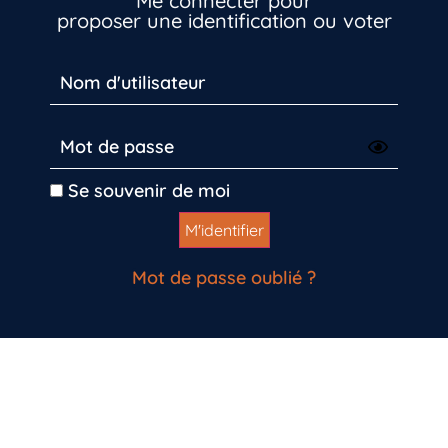
Me connecter pour
Vous n’êtes pas encore inscrit à Biolit ?
proposer une identification ou voter
Inscrivez-vous dès maintenant
Se souvenir de moi
Mot de passe oublié ?