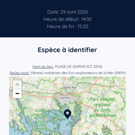
Date: 29 avril 2026
Heure de début : 14:30
Heure de fin : 15:20
Espèce à identifier
Nom du lieu
: PLAGE DE GORNEVEZ, SENE
Relais local
: Réseau Initiatives des Eco-explorateurs de la Mer (RIEM)
+
−