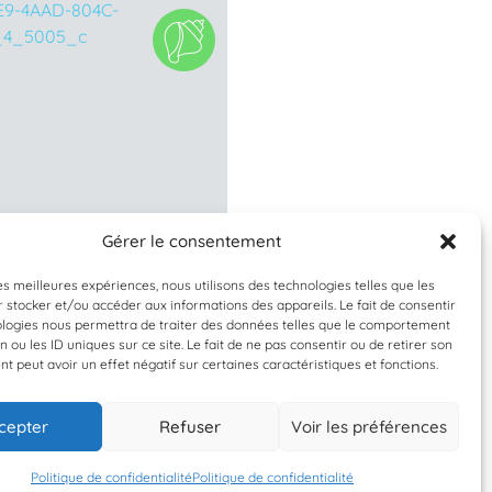
Gérer le consentement
Validée
Validée
les meilleures expériences, nous utilisons des technologies telles que les
 stocker et/ou accéder aux informations des appareils. Le fait de consentir
ittorina littorea
Phorcus lineatu
ologies nous permettra de traiter des données telles que le comportement
n ou les ID uniques sur ce site. Le fait de ne pas consentir ou de retirer son
Bigorneau
Monodonte
 peut avoir un effet négatif sur certaines caractéristiques et fonctions.
cepter
Refuser
Voir les préférences
30 mai 2026
30 mai 2026
DY
DY
Politique de confidentialité
Politique de confidentialité