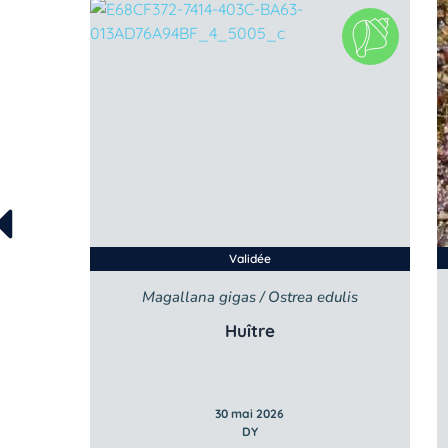
Validée
Magallana gigas / Ostrea edulis
se
Huître
30 mai 2026
DY