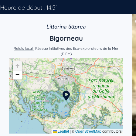
Heure de début : 14:51
Littorina littorea
Bigorneau
Relais local
: Réseau Initiatives des Eco-explorateurs de la Mer
(RIEM)
+
−
Leaflet
|
©
OpenStreetMap
contributors