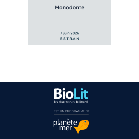
Monodonte
Patell
7 juin 2026
7 juin 20
E.S.T.R.A.N
E.S.T.R.A
EST UN PROGRAMME DE  