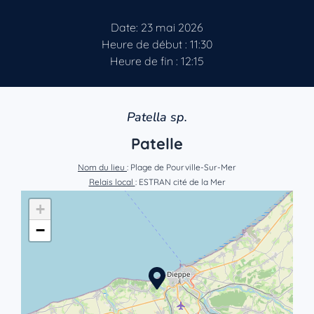
Date: 23 mai 2026
Heure de début : 11:30
Heure de fin : 12:15
Patella sp.
Patelle
Nom du lieu
: Plage de Pourville-Sur-Mer
Relais local
: ESTRAN cité de la Mer
+
−