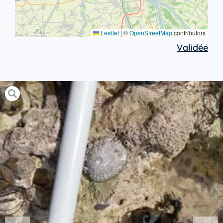
Leaflet
|
©
OpenStreetMap
contributors
Validée
protocole simple