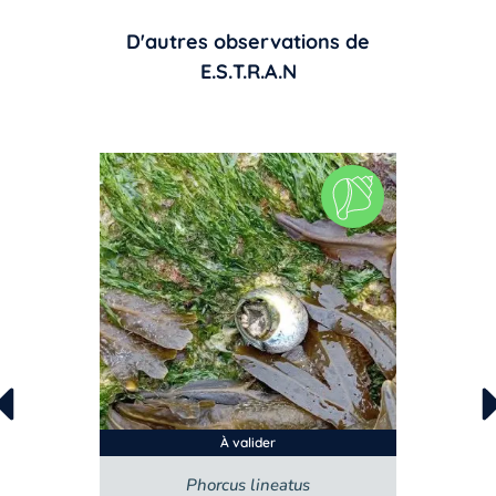
D'autres observations de
E.S.T.R.A.N
À valider
À valide
Phorcus lineatus
Patella 