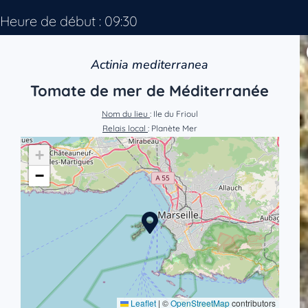
Heure de début : 09:30
Actinia mediterranea
Tomate de mer de Méditerranée
Nom du lieu
: Ile du Frioul
Relais local
: Planète Mer
+
−
Leaflet
|
©
OpenStreetMap
contributors