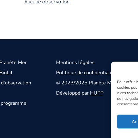
Aucune observation
 Planète Mer
Mentions légales
BioLit
Politique de confidentialité
Pour offrir 
d'observation
© 2023/2025 Planète Mer
cookies pour
Développé par
HUPP
à ces techn
de navigatio
u programme
consentement
Ac