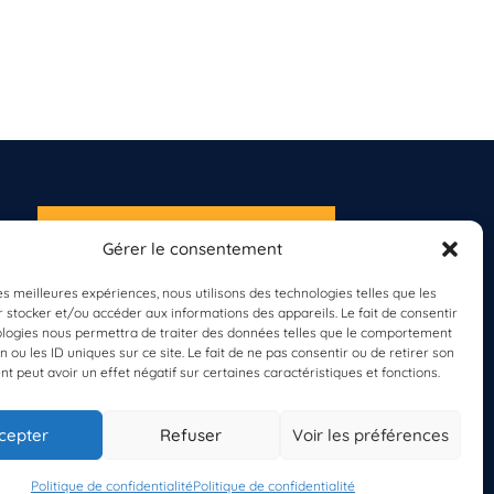
S'INSCRIRE À LA
Gérer le consentement
NEWSLETTER
PLANÈTE MER
les meilleures expériences, nous utilisons des technologies telles que les
 stocker et/ou accéder aux informations des appareils. Le fait de consentir
ologies nous permettra de traiter des données telles que le comportement
n ou les ID uniques sur ce site. Le fait de ne pas consentir ou de retirer son
 peut avoir un effet négatif sur certaines caractéristiques et fonctions.
cepter
Refuser
Voir les préférences
Politique de confidentialité
Politique de confidentialité